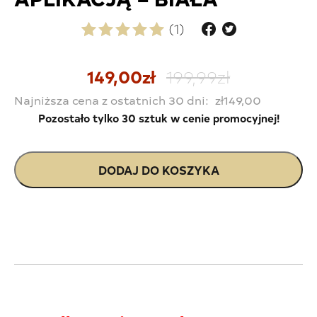
(1)
Oceniony
1
5.00
na
5 na podstawie
oceny klienta
Pierwotna
Aktualna
149,00
zł
199,99
zł
cena
cena
Najniższa cena z ostatnich 30 dni:
zł
149,00
wynosiła:
wynosi:
Pozostało tylko 30 sztuk
w cenie promocyjnej!
zł199,99.
zł149,00.
DODAJ DO KOSZYKA