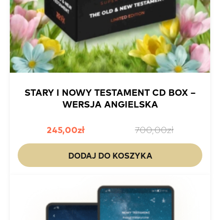
STARY I NOWY TESTAMENT CD BOX –
WERSJA ANGIELSKA
Pierwotna
Aktualna
245,00
zł
700,00
zł
cena
cena
wynosiła:
wynosi:
DODAJ DO KOSZYKA
zł700,00.
zł245,00.