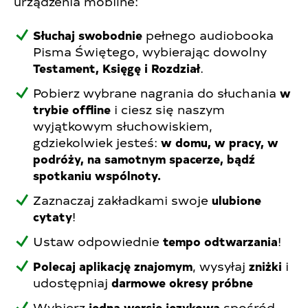
urządzenia mobilne:
Słuchaj swobodnie
pełnego audiobooka
Pisma Świętego, wybierając dowolny
Testament, Księgę i Rozdział
.
Pobierz wybrane nagrania do słuchania
w
trybie offline
i ciesz się naszym
wyjątkowym słuchowiskiem,
gdziekolwiek jesteś:
w domu, w pracy, w
podróży, na samotnym spacerze, bądź
spotkaniu wspólnoty.
Zaznaczaj zakładkami swoje
ulubione
cytaty
!
Ustaw odpowiednie
tempo odtwarzania
!
Polecaj aplikację znajomym
, wysyłaj
zniżki
i
udostępniaj
darmowe okresy próbne
Wybierz
jedną
wersję językową
spośród