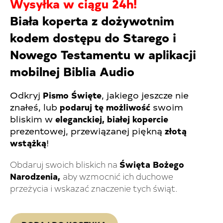
Wysyłka w ciągu 24h!
Biała koperta z dożywotnim
kodem dostępu do Starego i
Nowego Testamentu w aplikacji
mobilnej Biblia Audio
Odkryj
Pismo Święte
, jakiego jeszcze nie
znałeś, lub
podaruj tę możliwość
swoim
bliskim w
eleganckiej, białej kopercie
prezentowej, przewiązanej piękną
złotą
wstążką
!
Obdaruj swoich bliskich na
Święta Bożego
Narodzenia
,
aby wzmocnić ich duchowe
przeżycia i wskazać znaczenie tych świąt.