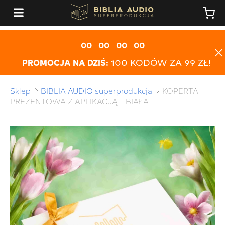
00
00
00
00
PROMOCJA NA DZIŚ:
100 KODÓW ZA 99 ZŁ!
Sklep
BIBLIA AUDIO superprodukcja
KOPERTA
PREZENTOWA Z APLIKACJĄ – BIAŁA