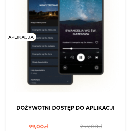
APLIKACJA
DOŻYWOTNI DOSTĘP DO APLIKACJI
Pierwotna
Aktualna
99,00
zł
299,00
zł
cena
cena