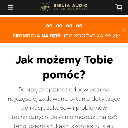
00
00
00
00
PROMOCJA NA DZIŚ:
100 KODÓW ZA 99 ZŁ!
Jak możemy Tobie
pomóc?
Poniżej znajdziesz odpowiedzi na
najczęściej zadawane pytania dotyczące
aplikacji, zakupów i problemów
technicznych. Jeśli nie możesz znaleźć
tego, czego szukasz, skontaktuj się z