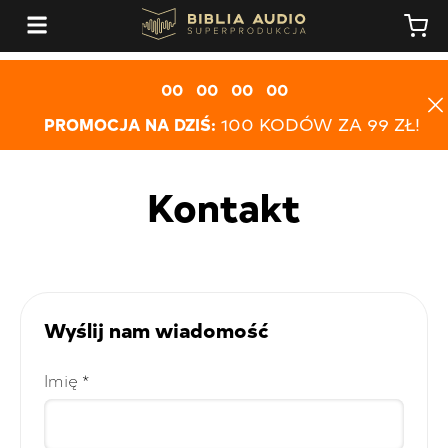
00
00
00
00
PROMOCJA NA DZIŚ:
100 KODÓW ZA 99 ZŁ!
Kontakt
Wyślij nam wiadomość
Imię *