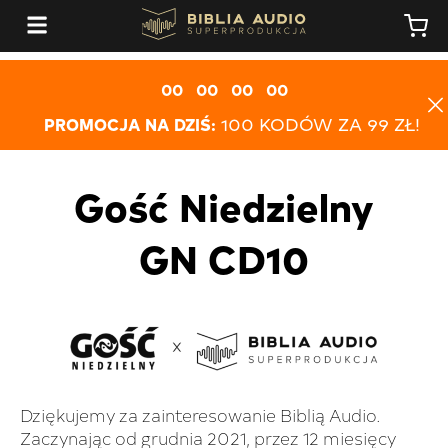
00
00
00
00
PROMOCJA NA DZIŚ:
100 KODÓW ZA 99 ZŁ!
Gość Niedzielny
GN CD10
Dziękujemy za zainteresowanie Biblią Audio.
Zaczynając od grudnia 2021, przez 12 miesięcy